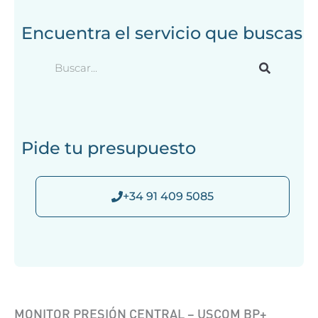
Encuentra el servicio que buscas
B
u
s
c
a
Pide tu presupuesto
r
+34 91 409 5085
MONITOR PRESIÓN CENTRAL – USCOM BP+