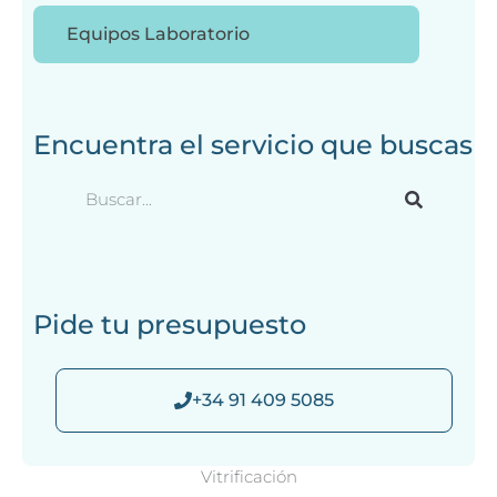
Equipos Laboratorio
Encuentra el servicio que buscas
B
u
s
c
a
Pide tu presupuesto
r
+34 91 409 5085
Vitrificación