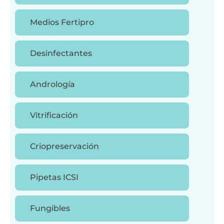
Medios Fertipro
Desinfectantes
Andrología
Vitrificación
Criopreservación
Pipetas ICSI
Fungibles