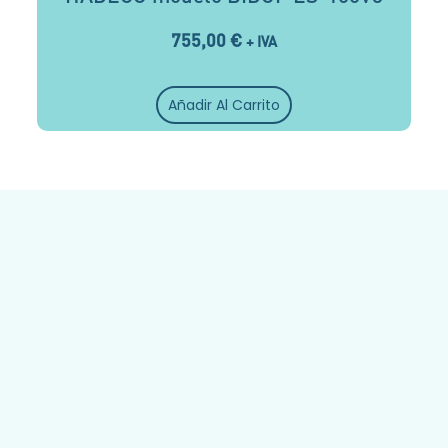
755,00
€
+ IVA
Añadir Al Carrito