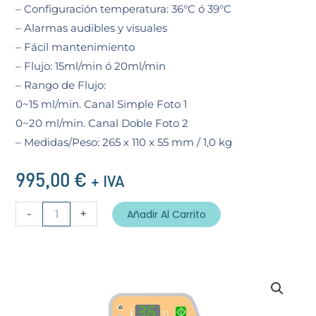
– Configuración temperatura: 36°C ó 39°C
– Alarmas audibles y visuales
– Fácil mantenimiento
– Flujo: 15ml/min ó 20ml/min
– Rango de Flujo:
0~15 ml/min. Canal Simple Foto 1
0~20 ml/min. Canal Doble Foto 2
– Medidas/Peso: 265 x 110 x 55 mm / 1,0 kg
995,00
€
+ IVA
Elltec
-
+
Añadir Al Carrito
modelo
AM-
301
cantidad